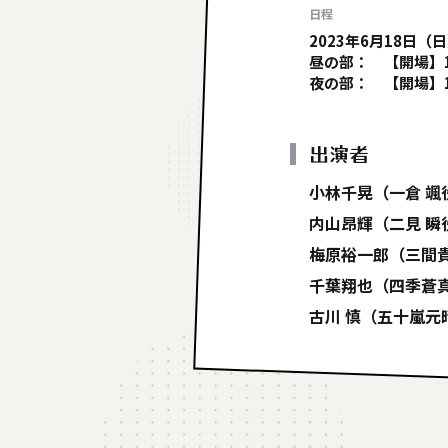
日程
2023年6月18日（
昼の部： 【開場】13:
夜の部： 【開場】16:
出演者
小林千晃（一倉 颯
内山昂輝（二見 瞬
梅原裕一郎（三間
千葉翔也（四季蒼
古川 慎（五十嵐元