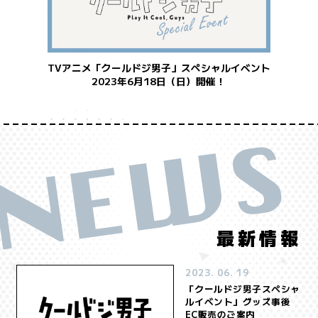
NEWS
ONAIR
最新情報
放送・配信情報
INTRODUCTION
STORY
イントロダクション
あらすじ
TVアニメ「クールドジ男子」スペシャルイベント
2023年6月18日（日）開催！
CHARACTER
STAFF&CAST
登場人物
スタッフ＆キャスト
MOVIE
MUSIC
ムービー
音楽情報
Blu-ray&DVD
COMICS
パッケージ情報
原作情報
EVENT
イベント
最新情報
Twitter
@cooldoji_PR
2023. 06. 19
「クールドジ男子スペシャ
ルイベント」グッズ事後
EC販売のご案内