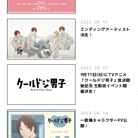
STORY
CHARACTER
あらすじ
登場人物
2022. 09. 11
STAFF&CAST
MOVIE
エンディングアーティスト
スタッフ＆キャスト
ムービー
決定！
MUSIC
Blu-ray&DVD
音楽情報
パッケージ情報
COMICS
EVENT
原作情報
イベント
2022. 08. 07
9月11日(日)にTVアニメ
「クールドジ男子」放送開
Twitter
始記念 生配信イベント開
@cooldoji_PR
催決定！
2022. 06. 14
一倉颯キャラクターPV公
開！