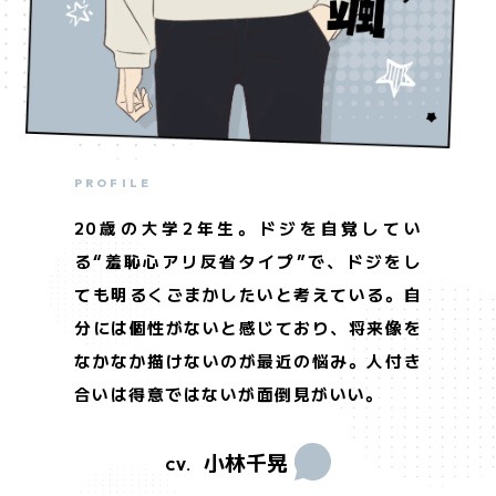
ONAIR
INTRODUCTION
放送・配信情報
イントロダクション
STORY
CHARACTER
あらすじ
登場人物
STAFF&CAST
MOVIE
スタッフ＆キャスト
ムービー
PROFILE
PROFILE
PROFILE
PROFILE
PROFILE
MUSIC
Blu-ray&DVD
20歳の大学2年生。ドジを自覚してい
27歳の会社員。“無自覚無痛タイプ”でド
童顔で高校生に間違われがちだが、19歳
27歳の小説家。“天才型自己完結タイ
高校2年生、17歳。ハンドボール部に所属
音楽情報
パッケージ情報
る“羞恥心アリ反省タイプ”で、ドジをし
ジしても特に何も感じない様子。仕事には
の専門学生。“受け入れ前向きタイ
プ”なクールドジ男子。幼い頃の出来事が
しており体力作りは欠かさない。ドジを指
COMICS
EVENT
ても明るくごまかしたいと考えている。自
真面目で妥協しないが、ドジで社内を和ま
プ”で、笑いのツボが浅く、自分のドジも
影響し、「人を知らないと人を書けない」
原作情報
イベント
摘されても「あえてだから」と認めな
分には個性がないと感じており、将来像を
せることもしばしば。そのため社内の隠れ
自分で笑ってしまう。デザインを学んでお
を仕事の信条している。そのためコミュ力
い“強がりストイックタイプ”。見た目は
Twitter
なかなか描けないのが最近の悩み。人付き
癒し担当になっている。多忙な日々を過ご
り、将来のやりたいことはたくさんあるも
が高く、誰とでも友達になれる。貴之とは
クールだが素直な性格で、そのギャップか
@cooldoji_PR
合いは得意ではないが面倒見がいい。
しているため自分にとっての「癒やし」を
のの、自分には武器がないと悩み、なかな
顔見知りのようで…？
ら「かわいい」と言われることも多いが本
探し中。
か行動に移せないでいる。
人にとっては地雷。
小林千晃
古川 慎
梅原裕一郎
千葉翔也
内山昂輝