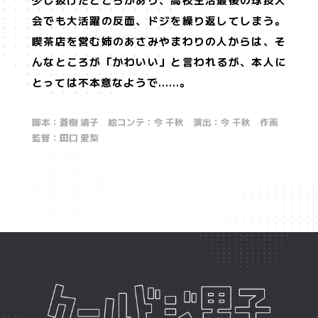
COMICS
EVENT
会でも大活躍の反面、ドジを繰り返してしまう。
原作情報
イベント
喫茶店を営む姉のあさみやまわりの人からは、そ
Twitter
んなところが「かわいい」と言われるが、本人に
@cooldoji_PR
とっては不本意なようで……。
脚本：蒼樹 靖子 絵コンテ：今 千秋 演出：今 千秋 作画
監督：田口 愛梨