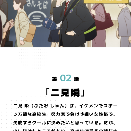
HOME
NEWS
ホーム
最新情報
ONAIR
INTRODUCTION
02
放送・配信情報
イントロダクション
第
話
STORY
CHARACTER
二見瞬
あらすじ
登場人物
STAFF&CAST
MOVIE
二見 瞬（ふたみ しゅん）は、イケメンでスポー
スタッフ＆キャスト
ムービー
ツ万能な高校生。努力家で負けず嫌いな性格で、
MUSIC
Blu-ray&DVD
失敗すらクールに決めたいと思っている。だが、
音楽情報
パッケージ情報
少し抜けたところがあり、高校生活最後の球技大